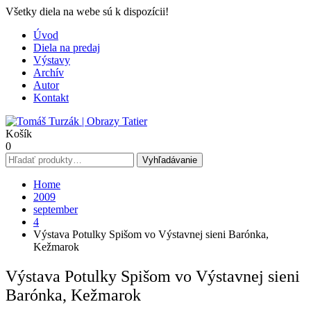
Všetky diela na webe sú k dispozícii!
Úvod
Diela na predaj
Výstavy
Archív
Autor
Kontakt
Košík
0
Hľadať:
Vyhľadávanie
Home
2009
september
4
Výstava Potulky Spišom vo Výstavnej sieni Barónka,
Kežmarok
Výstava Potulky Spišom vo Výstavnej sieni
Barónka, Kežmarok