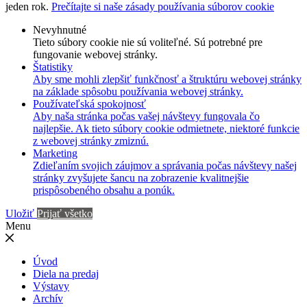
jeden rok.
Prečítajte si naše zásady používania súborov cookie
Nevyhnutné
Tieto súbory cookie nie sú voliteľné. Sú potrebné pre
fungovanie webovej stránky.
Štatistiky
Aby sme mohli zlepšiť funkčnosť a štruktúru webovej stránky
na základe spôsobu používania webovej stránky.
Používateľská spokojnosť
Aby naša stránka počas vašej návštevy fungovala čo
najlepšie. Ak tieto súbory cookie odmietnete, niektoré funkcie
z webovej stránky zmiznú.
Marketing
Zdieľaním svojich záujmov a správania počas návštevy našej
stránky zvyšujete šancu na zobrazenie kvalitnejšie
prispôsobeného obsahu a ponúk.
Uložiť
Prijať všetko
Menu
Úvod
Diela na predaj
Výstavy
Archív