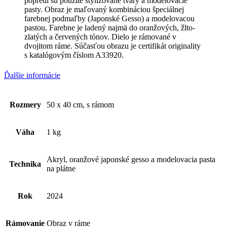
popredí sú použité štylizované tvary a modelovacie
pasty. Obraz je maľovaný kombináciou špeciálnej
farebnej podmaľby (Japonské Gesso) a modelovacou
pastou. Farebne je ladený najmä do oranžových, žlto-
zlatých a červených tónov. Dielo je rámované v
dvojitom ráme. Súčasťou obrazu je certifikát originality
s katalógovým číslom A33920.
Ďalšie informácie
Rozmery
50 x 40 cm, s rámom
Váha
1 kg
Akryl, oranžové japonské gesso a modelovacia pasta
Technika
na plátne
Rok
2024
Rámovanie
Obraz v ráme