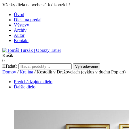
Všetky diela na webe sú k dispozícii!
Úvod
Diela na predaj
Výstavy
Archív
Autor
Kontakt
Košík
0
Hľadať:
Vyhľadávanie
Domov
/
Krajina
/
Kostolík v Dražovciach (cyklus v duchu Pop art)
Predchádzajúce dielo
Ďalšie dielo