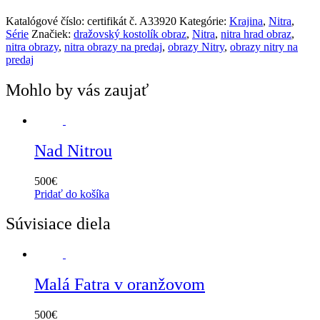
Katalógové číslo:
certifikát č. A33920
Kategórie:
Krajina
,
Nitra
,
Série
Značiek:
dražovský kostolík obraz
,
Nitra
,
nitra hrad obraz
,
nitra obrazy
,
nitra obrazy na predaj
,
obrazy Nitry
,
obrazy nitry na
predaj
Mohlo by vás zaujať
Nad Nitrou
500
€
Pridať do košíka
Súvisiace diela
Malá Fatra v oranžovom
500
€