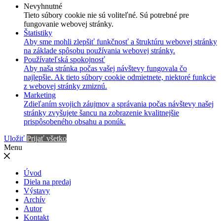
Nevyhnutné
Tieto súbory cookie nie sú voliteľné. Sú potrebné pre
fungovanie webovej stránky.
Štatistiky
Aby sme mohli zlepšiť funkčnosť a štruktúru webovej stránky
na základe spôsobu používania webovej stránky.
Používateľská spokojnosť
Aby naša stránka počas vašej návštevy fungovala čo
najlepšie. Ak tieto súbory cookie odmietnete, niektoré funkcie
z webovej stránky zmiznú.
Marketing
Zdieľaním svojich záujmov a správania počas návštevy našej
stránky zvyšujete šancu na zobrazenie kvalitnejšie
prispôsobeného obsahu a ponúk.
Uložiť
Prijať všetko
Menu
Úvod
Diela na predaj
Výstavy
Archív
Autor
Kontakt