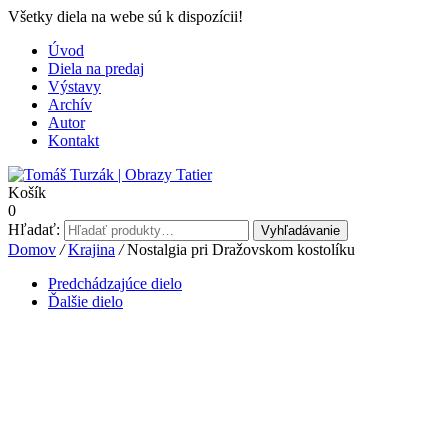
Všetky diela na webe sú k dispozícii!
Úvod
Diela na predaj
Výstavy
Archív
Autor
Kontakt
Košík
0
Hľadať:
Vyhľadávanie
Domov
/
Krajina
/
Nostalgia pri Dražovskom kostolíku
Predchádzajúce dielo
Ďalšie dielo