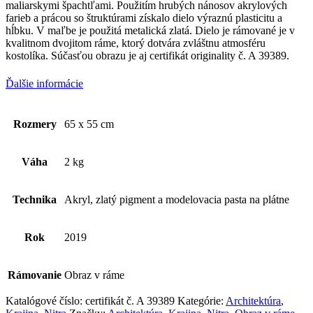
maliarskymi špachtľami. Použitím hrubých nánosov akrylových
farieb a prácou so štruktúrami získalo dielo výraznú plasticitu a
hĺbku. V maľbe je použitá metalická zlatá. Dielo je rámované je v
kvalitnom dvojitom ráme, ktorý dotvára zvláštnu atmosféru
kostolíka. Súčasťou obrazu je aj certifikát originality č. A 39389.
Ďalšie informácie
Rozmery
65 x 55 cm
Váha
2 kg
Technika
Akryl, zlatý pigment a modelovacia pasta na plátne
Rok
2019
Rámovanie
Obraz v ráme
Katalógové číslo:
certifikát č. A 39389
Kategórie:
Architektúra
,