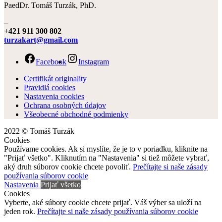
PaedDr. Tomáš Turzák, PhD.
–
+421 911 300 802
turzakart@gmail.com
Facebook
Instagram
Certifikát originality
Pravidlá cookies
Nastavenia cookies
Ochrana osobných údajov
Všeobecné obchodné podmienky
2022 © Tomáš Turzák
Cookies
Používame cookies. Ak si myslíte, že je to v poriadku, kliknite na
"Prijať všetko". Kliknutím na "Nastavenia" si tiež môžete vybrať,
aký druh súborov cookie chcete povoliť.
Prečítajte si naše zásady
používania súborov cookie
Nastavenia
Prijať všetko
Cookies
Vyberte, aké súbory cookie chcete prijať. Váš výber sa uloží na
jeden rok.
Prečítajte si naše zásady používania súborov cookie