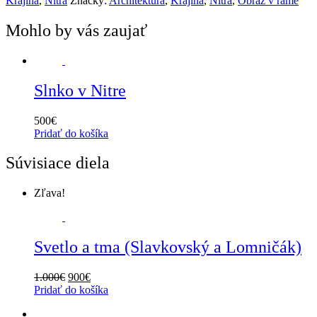
Krajina
,
Nitra
Značky:
Architektúra
,
Krajina
,
Nitra
,
Obraz v ráme
Mohlo by vás zaujať
Slnko v Nitre
500
€
Pridať do košíka
Súvisiace diela
Zľava!
Svetlo a tma (Slavkovský a Lomničák)
1.000
€
900
€
Pridať do košíka