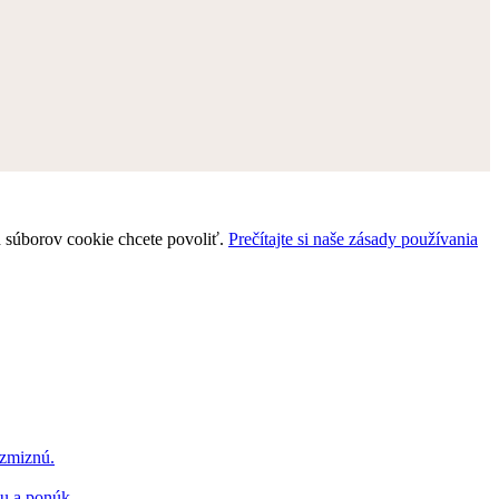
uh súborov cookie chcete povoliť.
Prečítajte si naše zásady používania
 zmiznú.
hu a ponúk.