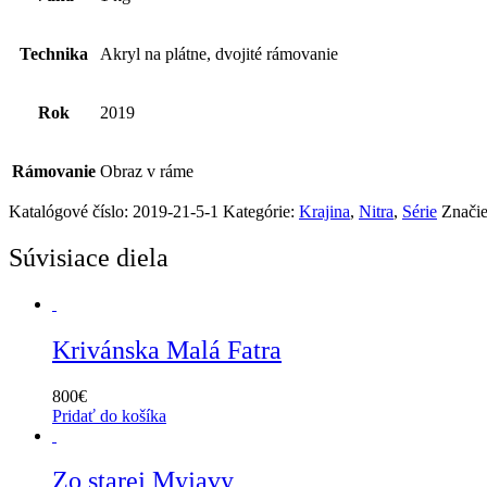
Technika
Akryl na plátne, dvojité rámovanie
Rok
2019
Rámovanie
Obraz v ráme
Katalógové číslo:
2019-21-5-1
Kategórie:
Krajina
,
Nitra
,
Série
Znači
Súvisiace diela
Krivánska Malá Fatra
800
€
Pridať do košíka
Zo starej Myjavy