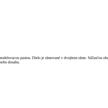
odelovacou pastou. Dielo je rámované v dvojitom ráme. Súčasťou obrazu j
lneho dosahu.