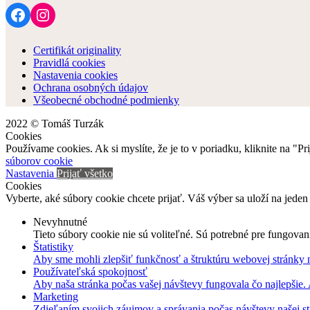
Facebook
Instagram
Certifikát originality
Pravidlá cookies
Nastavenia cookies
Ochrana osobných údajov
Všeobecné obchodné podmienky
2022 © Tomáš Turzák
Cookies
Používame cookies. Ak si myslíte, že je to v poriadku, kliknite na "P
súborov cookie
Nastavenia
Prijať všetko
Cookies
Vyberte, aké súbory cookie chcete prijať. Váš výber sa uloží na jeden
Nevyhnutné
Tieto súbory cookie nie sú voliteľné. Sú potrebné pre fungovan
Štatistiky
Aby sme mohli zlepšiť funkčnosť a štruktúru webovej stránky 
Používateľská spokojnosť
Aby naša stránka počas vašej návštevy fungovala čo najlepšie.
Marketing
Zdieľaním svojich záujmov a správania počas návštevy našej st