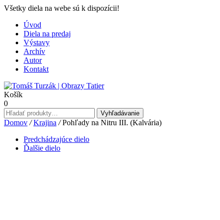
Všetky diela na webe sú k dispozícii!
Úvod
Diela na predaj
Výstavy
Archív
Autor
Kontakt
Košík
0
Hľadať:
Vyhľadávanie
Domov
/
Krajina
/
Pohľady na Nitru III. (Kalvária)
Predchádzajúce dielo
Ďalšie dielo