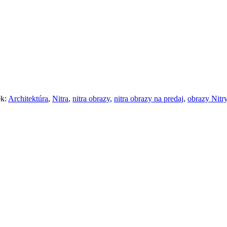
ek:
Architektúra
,
Nitra
,
nitra obrazy
,
nitra obrazy na predaj
,
obrazy Nitr