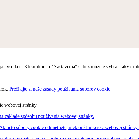
rijať všetko". Kliknutím na "Nastavenia" si tiež môžete vybrať, aký dr
 rok.
Prečítajte si naše zásady používania súborov cookie
ie webovej stránky.
na základe spôsobu používania webovej stránky.
 Ak tieto súbory cookie odmietnete, niektoré funkcie z webovej stránky
ránky zvyšujete šancu na zobrazenie kvalitnejšie prispôsobeného obsa