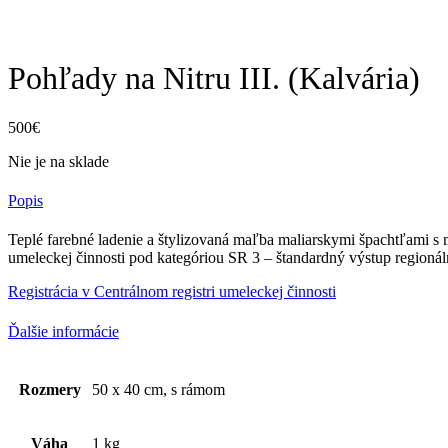
Pohľady na Nitru III. (Kalvária)
500
€
Nie je na sklade
Popis
Teplé farebné ladenie a štylizovaná maľba maliarskymi špachtľami s m
umeleckej činnosti pod kategóriou SR 3 – štandardný výstup regioná
Registrácia v Centrálnom registri umeleckej činnosti
Ďalšie informácie
Rozmery
50 x 40 cm, s rámom
Váha
1 kg