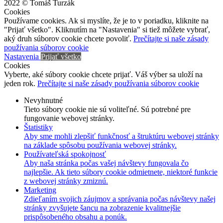
2022 © Tomáš Turzák
Cookies
Používame cookies. Ak si myslíte, že je to v poriadku, kliknite na
"Prijať všetko". Kliknutím na "Nastavenia" si tiež môžete vybrať,
aký druh súborov cookie chcete povoliť.
Prečítajte si naše zásady
používania súborov cookie
Nastavenia
Prijať všetko
Cookies
Vyberte, aké súbory cookie chcete prijať. Váš výber sa uloží na
jeden rok.
Prečítajte si naše zásady používania súborov cookie
Nevyhnutné
Tieto súbory cookie nie sú voliteľné. Sú potrebné pre
fungovanie webovej stránky.
Štatistiky
Aby sme mohli zlepšiť funkčnosť a štruktúru webovej stránky
na základe spôsobu používania webovej stránky.
Používateľská spokojnosť
Aby naša stránka počas vašej návštevy fungovala čo
najlepšie. Ak tieto súbory cookie odmietnete, niektoré funkcie
z webovej stránky zmiznú.
Marketing
Zdieľaním svojich záujmov a správania počas návštevy našej
stránky zvyšujete šancu na zobrazenie kvalitnejšie
prispôsobeného obsahu a ponúk.