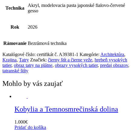
Akryl, modelovacia pasta japonské fialovo-červené
Technika
gesso
Rok
2026
Rámovanie
Bezrámová technika
Katalógové číslo:
certifikát č. A39381-1
Kategórie:
Architektúra
,
Krajina
,
Tatry
Značiek:
čierny štít a čierne veže
,
hrebeň vysokých
tatier
,
obraz tatry na plátne
,
obrazy vysokých tatier
,
predaj obrazov
,
tatranské štíty
Mohlo by vás zaujať
Kobylia a Temnosmrečinská dolina
1.000
€
Pridať do košíka