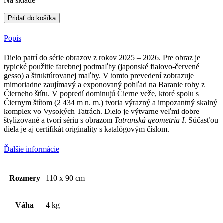
Na sklade
Pridať do košíka
Popis
Dielo patrí do série obrazov z rokov 2025 – 2026. Pre obraz je
typické použitie farebnej podmaľby (japonské fialovo-červené
gesso) a štruktúrovanej maľby. V tomto prevedení zobrazuje
mimoriadne zaujímavý a exponovaný pohľad na Baranie rohy z
Čierneho štítu. V popredí dominujú Čierne veže, ktoré spolu s
Čiernym štítom (2 434 m n. m.) tvoria výrazný a impozantný skalný
komplex vo Vysokých Tatrách. Dielo je výtvarne veľmi dobre
štylizované a tvorí sériu s obrazom
Tatranská geometria I
. Súčasťou
diela je aj certifikát originality s katalógovým číslom.
Ďalšie informácie
Rozmery
110 x 90 cm
Váha
4 kg