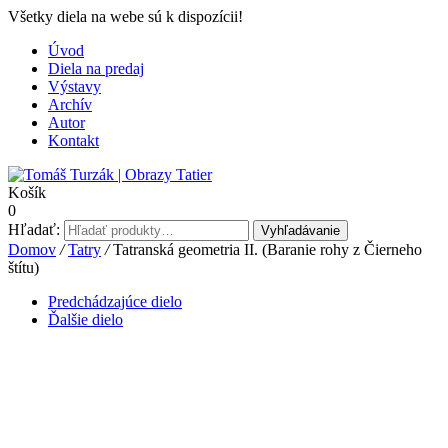
Všetky diela na webe sú k dispozícii!
Úvod
Diela na predaj
Výstavy
Archív
Autor
Kontakt
Košík
0
Hľadať:
Vyhľadávanie
Domov
/
Tatry
/
Tatranská geometria II. (Baranie rohy z Čierneho
štítu)
Predchádzajúce dielo
Ďalšie dielo