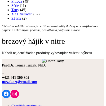
Príroda
(49)
Série
(11)
Tatry
(45)
XXL veľkosti
(32)
Zátišie
(2)
Súčasťou každého obrazu je certifikát originality tlačený na certifikačnom
papieri s ochrannými prvkami, pečiatkou a podpisom autora.
brezový hájik v nitre
Neboli nájdené žiadne produkty vyhovujúce vašemu výberu.
PaedDr. Tomáš Turzák, PhD.
–
+421 911 300 802
turzakart@gmail.com
Facebook
Instagram
Certifikát originality