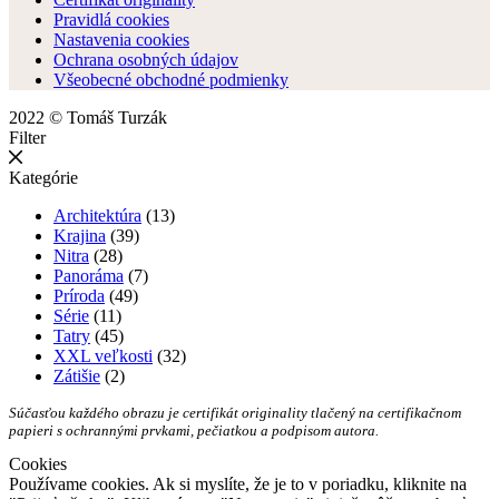
Pravidlá cookies
Nastavenia cookies
Ochrana osobných údajov
Všeobecné obchodné podmienky
2022 © Tomáš Turzák
Filter
Kategórie
Architektúra
(13)
Krajina
(39)
Nitra
(28)
Panoráma
(7)
Príroda
(49)
Série
(11)
Tatry
(45)
XXL veľkosti
(32)
Zátišie
(2)
Súčasťou každého obrazu je certifikát originality tlačený na certifikačnom
papieri s ochrannými prvkami, pečiatkou a podpisom autora.
Cookies
Používame cookies. Ak si myslíte, že je to v poriadku, kliknite na