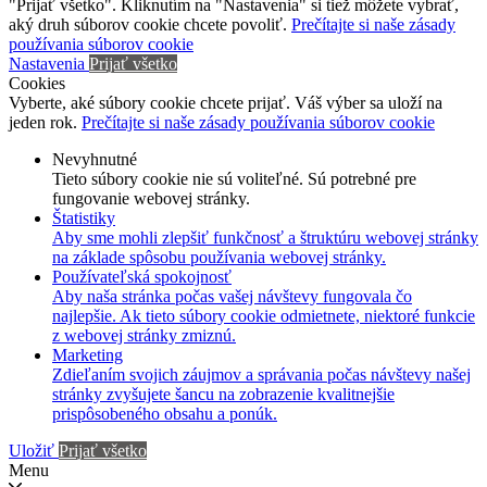
"Prijať všetko". Kliknutím na "Nastavenia" si tiež môžete vybrať,
aký druh súborov cookie chcete povoliť.
Prečítajte si naše zásady
používania súborov cookie
Nastavenia
Prijať všetko
Cookies
Vyberte, aké súbory cookie chcete prijať. Váš výber sa uloží na
jeden rok.
Prečítajte si naše zásady používania súborov cookie
Nevyhnutné
Tieto súbory cookie nie sú voliteľné. Sú potrebné pre
fungovanie webovej stránky.
Štatistiky
Aby sme mohli zlepšiť funkčnosť a štruktúru webovej stránky
na základe spôsobu používania webovej stránky.
Používateľská spokojnosť
Aby naša stránka počas vašej návštevy fungovala čo
najlepšie. Ak tieto súbory cookie odmietnete, niektoré funkcie
z webovej stránky zmiznú.
Marketing
Zdieľaním svojich záujmov a správania počas návštevy našej
stránky zvyšujete šancu na zobrazenie kvalitnejšie
prispôsobeného obsahu a ponúk.
Uložiť
Prijať všetko
Menu