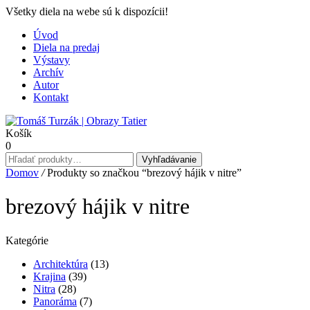
Všetky diela na webe sú k dispozícii!
Úvod
Diela na predaj
Výstavy
Archív
Autor
Kontakt
Košík
0
Hľadať:
Vyhľadávanie
Domov
/
Produkty so značkou “brezový hájik v nitre”
brezový hájik v nitre
Kategórie
Architektúra
(13)
Krajina
(39)
Nitra
(28)
Panoráma
(7)