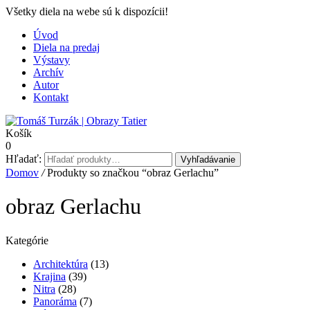
Všetky diela na webe sú k dispozícii!
Úvod
Diela na predaj
Výstavy
Archív
Autor
Kontakt
Košík
0
Hľadať:
Vyhľadávanie
Domov
/
Produkty so značkou “obraz Gerlachu”
obraz Gerlachu
Kategórie
Architektúra
(13)
Krajina
(39)
Nitra
(28)
Panoráma
(7)