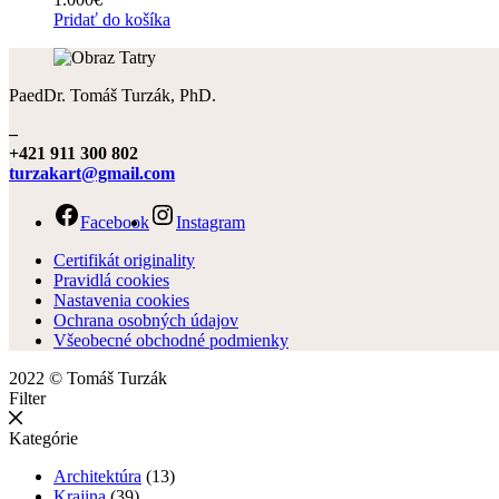
Pridať do košíka
PaedDr. Tomáš Turzák, PhD.
–
+421 911 300 802
turzakart@gmail.com
Facebook
Instagram
Certifikát originality
Pravidlá cookies
Nastavenia cookies
Ochrana osobných údajov
Všeobecné obchodné podmienky
2022 © Tomáš Turzák
Filter
Kategórie
Architektúra
(13)
Krajina
(39)