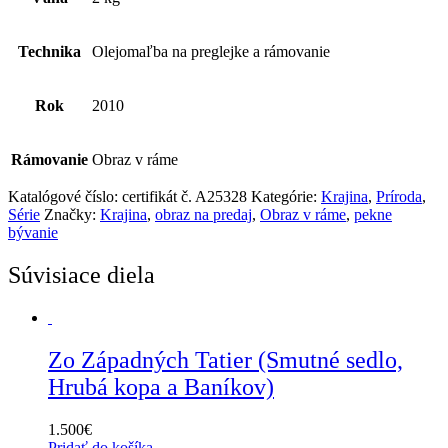
Technika
Olejomaľba na preglejke a rámovanie
Rok
2010
Rámovanie
Obraz v ráme
Katalógové číslo:
certifikát č. A25328
Kategórie:
Krajina
,
Príroda
,
Série
Značky:
Krajina
,
obraz na predaj
,
Obraz v ráme
,
pekne
bývanie
Súvisiace diela
Zo Západných Tatier (Smutné sedlo,
Hrubá kopa a Baníkov)
1.500
€
Pridať do košíka