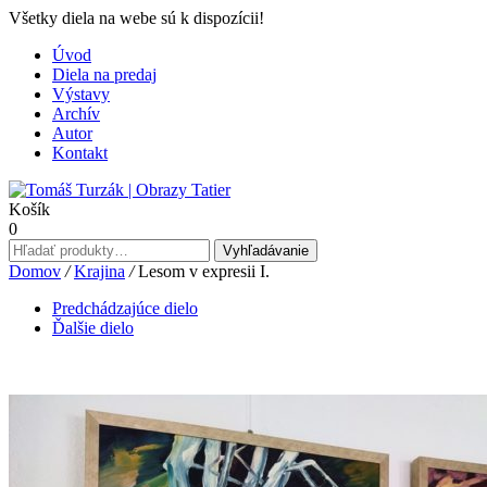
Všetky diela na webe sú k dispozícii!
Úvod
Diela na predaj
Výstavy
Archív
Autor
Kontakt
Košík
0
Hľadať:
Vyhľadávanie
Domov
/
Krajina
/
Lesom v expresii I.
Predchádzajúce dielo
Ďalšie dielo