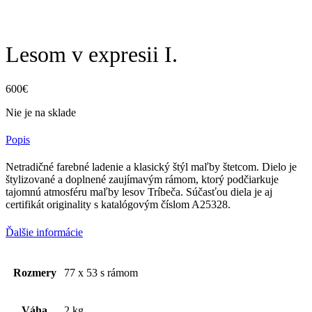
Lesom v expresii I.
600
€
Nie je na sklade
Popis
Netradičné farebné ladenie a klasický štýl maľby štetcom. Dielo je
štylizované a doplnené zaujímavým rámom, ktorý podčiarkuje
tajomnú atmosféru maľby lesov Tríbeča. Súčasťou diela je aj
certifikát originality s katalógovým číslom A25328.
Ďalšie informácie
Rozmery
77 x 53 s rámom
Váha
2 kg