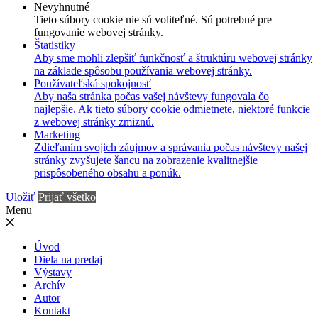
Nevyhnutné
Tieto súbory cookie nie sú voliteľné. Sú potrebné pre
fungovanie webovej stránky.
Štatistiky
Aby sme mohli zlepšiť funkčnosť a štruktúru webovej stránky
na základe spôsobu používania webovej stránky.
Používateľská spokojnosť
Aby naša stránka počas vašej návštevy fungovala čo
najlepšie. Ak tieto súbory cookie odmietnete, niektoré funkcie
z webovej stránky zmiznú.
Marketing
Zdieľaním svojich záujmov a správania počas návštevy našej
stránky zvyšujete šancu na zobrazenie kvalitnejšie
prispôsobeného obsahu a ponúk.
Uložiť
Prijať všetko
Menu
Úvod
Diela na predaj
Výstavy
Archív
Autor
Kontakt