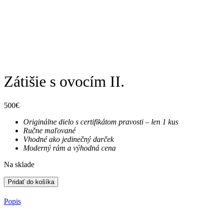
Nevyhnutné
Tieto súbory
Zátišie s ovocím II.
cookie nie sú
voliteľné. Sú
potrebné pre
fungovanie
500
€
webovej
Originálne dielo s certifikátom pravosti – len 1 kus
stránky.
Ručne maľované
Vhodné ako jedinečný darček
Moderný rám a výhodná cena
Štatistiky
Aby sme
Na sklade
mohli
zlepšiť
Pridať do košíka
funkčnosť
a štruktúru
Popis
webovej
stránky na