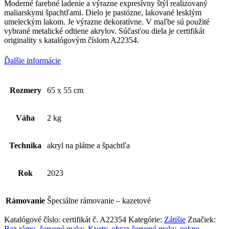
Moderné farebné ladenie a výrazne expresívny štýl realizovaný
základe
maliarskymi špachtľami. Dielo je pastózne, lakované lesklým
spôsobu
umeleckým lakom. Je výrazne dekoratívne. V maľbe sú použité
používania
vybrané metalické odtiene akrylov. Súčasťou diela je certifikát
webovej
originality s katalógovým číslom A22354.
stránky.
Ďalšie informácie
Používateľská
spokojnosť
Rozmery
65 x 55 cm
Aby naša
stránka počas
vašej návštevy
Váha
2 kg
fungovala čo
najlepšie. Ak
tieto súbory
Technika
akryl na plátne a špachtľa
cookie
odmietnete,
niektoré
Rok
2023
funkcie z
webovej
stránky zmiznú.
Rámovanie
Špeciálne rámovanie – kazetové
Katalógové číslo:
certifikát č. A22354
Kategórie:
Zátišie
Značiek:
Bez rámu
,
červené maky
,
Kvety
,
obraz červené maky
,
pekne