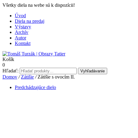
Všetky diela na webe sú k dispozícii!
Úvod
Diela na predaj
Výstavy
Archív
Autor
Kontakt
Košík
0
Hľadať:
Vyhľadávanie
Domov
/
Zátišie
/
Zátišie s ovocím II.
Predchádzajúce dielo