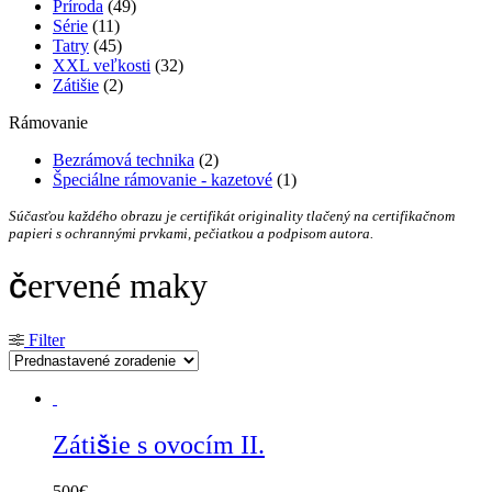
Príroda
(49)
Série
(11)
Tatry
(45)
XXL veľkosti
(32)
Zátišie
(2)
Rámovanie
Bezrámová technika
(2)
Špeciálne rámovanie - kazetové
(1)
Súčasťou každého obrazu je certifikát originality tlačený na certifikačnom
papieri s ochrannými prvkami, pečiatkou a podpisom autora.
červené maky
Filter
Zátišie s ovocím II.
500
€