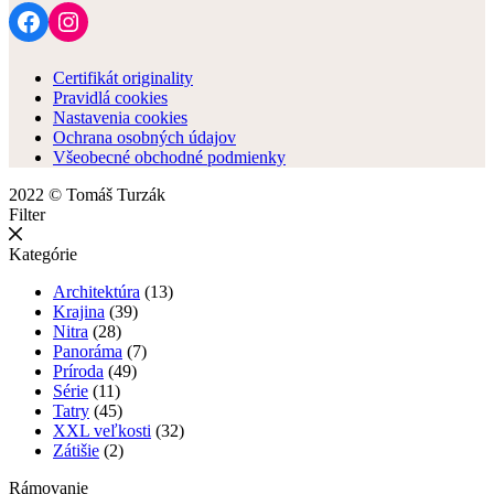
Facebook
Instagram
Certifikát originality
Pravidlá cookies
Nastavenia cookies
Ochrana osobných údajov
Všeobecné obchodné podmienky
2022 © Tomáš Turzák
Filter
Kategórie
Architektúra
(13)
Krajina
(39)
Nitra
(28)
Panoráma
(7)
Príroda
(49)
Série
(11)
Tatry
(45)
XXL veľkosti
(32)
Zátišie
(2)
Rámovanie