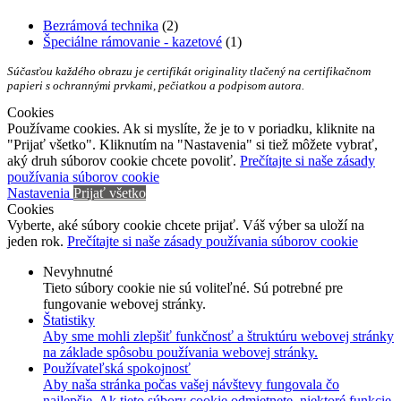
Bezrámová technika
(2)
Špeciálne rámovanie - kazetové
(1)
Súčasťou každého obrazu je certifikát originality tlačený na certifikačnom
papieri s ochrannými prvkami, pečiatkou a podpisom autora.
Cookies
Používame cookies. Ak si myslíte, že je to v poriadku, kliknite na
"Prijať všetko". Kliknutím na "Nastavenia" si tiež môžete vybrať,
aký druh súborov cookie chcete povoliť.
Prečítajte si naše zásady
používania súborov cookie
Nastavenia
Prijať všetko
Cookies
Vyberte, aké súbory cookie chcete prijať. Váš výber sa uloží na
jeden rok.
Prečítajte si naše zásady používania súborov cookie
Nevyhnutné
Tieto súbory cookie nie sú voliteľné. Sú potrebné pre
fungovanie webovej stránky.
Štatistiky
Aby sme mohli zlepšiť funkčnosť a štruktúru webovej stránky
na základe spôsobu používania webovej stránky.
Používateľská spokojnosť
Aby naša stránka počas vašej návštevy fungovala čo
najlepšie. Ak tieto súbory cookie odmietnete, niektoré funkcie