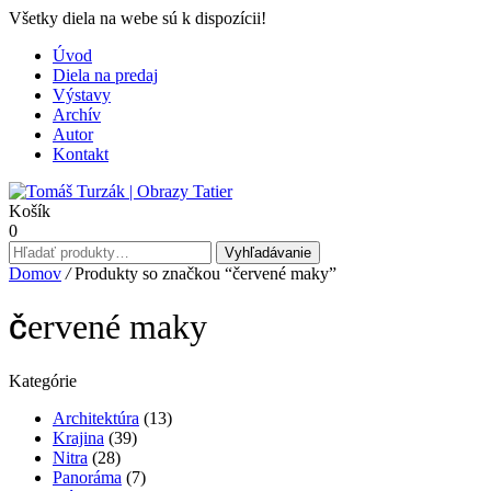
Všetky diela na webe sú k dispozícii!
Úvod
Diela na predaj
Výstavy
Archív
Autor
Kontakt
Košík
0
Hľadať:
Vyhľadávanie
Domov
/
Produkty so značkou “červené maky”
červené maky
Kategórie
Architektúra
(13)
Krajina
(39)
Nitra
(28)
Panoráma
(7)