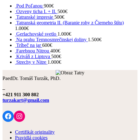
Pod Poľanou
900
€
článkoch
Ozveny ticha I. + II.
500
€
Tatranské impresie
500
€
Tatranská geometria II. (Baranie rohy z Čierneho štítu)
1.000
€
Gerlachovské svetlo
1.000
€
Na prahu Temnosmrečinskej doliny
1.500
€
Tríbeč na jar
600
€
Farebnou Nitrou
400
€
Kriváň z Liptova
500
€
Strechy v Nitre
1.000
€
PaedDr. Tomáš Turzák, PhD.
–
+421 911 300 802
turzakart@gmail.com
Facebook
Instagram
Certifikát originality
Pravidlá cookies