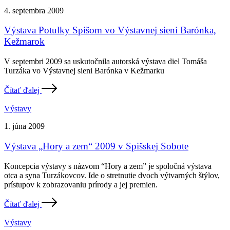
4. septembra 2009
Výstava Potulky Spišom vo Výstavnej sieni Barónka,
Kežmarok
V septembri 2009 sa uskutočnila autorská výstava diel Tomáša
Turzáka vo Výstavnej sieni Barónka v Kežmarku
Čítať ďalej
Výstavy
1. júna 2009
Výstava „Hory a zem“ 2009 v Spišskej Sobote
Koncepcia výstavy s názvom “Hory a zem” je spoločná výstava
otca a syna Turzákovcov. Ide o stretnutie dvoch výtvarných štýlov,
prístupov k zobrazovaniu prírody a jej premien.
Čítať ďalej
Výstavy