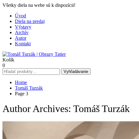
Všetky diela na webe sú k dispozícii!
Úvod
Diela na predaj
Výstavy
Archív
Autor
Kontakt
Košík
0
Hľadať:
Vyhľadávanie
Home
Tomáš Turzák
Page 3
Author Archives:
Tomáš Turzák