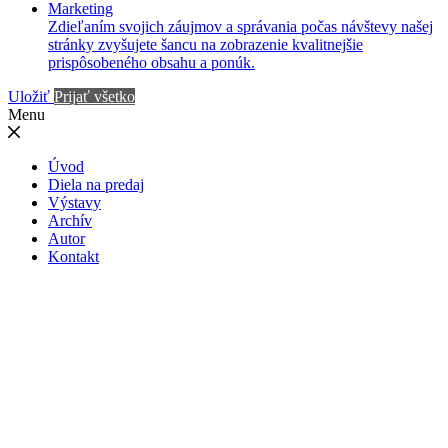
Marketing
Zdieľaním svojich záujmov a správania počas návštevy našej
stránky zvyšujete šancu na zobrazenie kvalitnejšie
prispôsobeného obsahu a ponúk.
Uložiť
Prijať všetko
Menu
Úvod
Diela na predaj
Výstavy
Archív
Autor
Kontakt