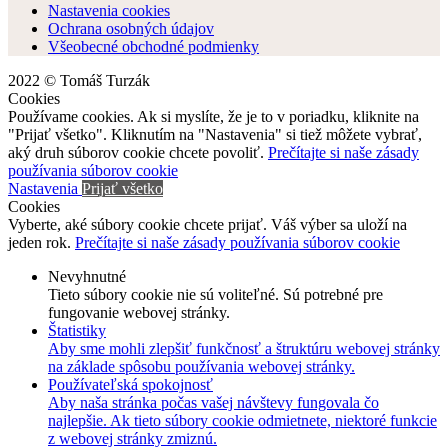
Nastavenia cookies
Ochrana osobných údajov
Všeobecné obchodné podmienky
2022 © Tomáš Turzák
Cookies
Používame cookies. Ak si myslíte, že je to v poriadku, kliknite na
"Prijať všetko". Kliknutím na "Nastavenia" si tiež môžete vybrať,
aký druh súborov cookie chcete povoliť.
Prečítajte si naše zásady
používania súborov cookie
Nastavenia
Prijať všetko
Cookies
Vyberte, aké súbory cookie chcete prijať. Váš výber sa uloží na
jeden rok.
Prečítajte si naše zásady používania súborov cookie
Nevyhnutné
Tieto súbory cookie nie sú voliteľné. Sú potrebné pre
fungovanie webovej stránky.
Štatistiky
Aby sme mohli zlepšiť funkčnosť a štruktúru webovej stránky
na základe spôsobu používania webovej stránky.
Používateľská spokojnosť
Aby naša stránka počas vašej návštevy fungovala čo
najlepšie. Ak tieto súbory cookie odmietnete, niektoré funkcie
z webovej stránky zmiznú.