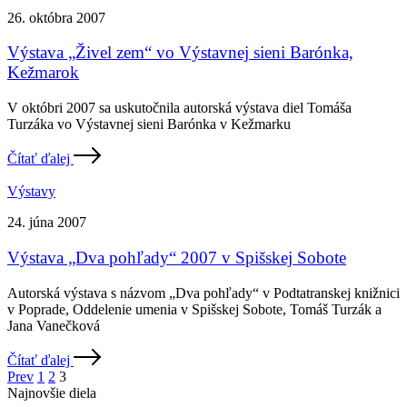
26. októbra 2007
Výstava „Živel zem“ vo Výstavnej sieni Barónka,
Kežmarok
V októbri 2007 sa uskutočnila autorská výstava diel Tomáša
Turzáka vo Výstavnej sieni Barónka v Kežmarku
Čítať ďalej
Výstavy
24. júna 2007
Výstava „Dva pohľady“ 2007 v Spišskej Sobote
Autorská výstava s názvom „Dva pohľady“ v Podtatranskej knižnici
v Poprade, Oddelenie umenia v Spišskej Sobote, Tomáš Turzák a
Jana Vanečková
Čítať ďalej
Navigácia
Prev
1
2
3
Najnovšie diela
v